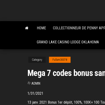
Skip
to
the
content
HOME
COLLECTIONNEUR DE PENNY APP
GRAND LAKE CASINO LODGE OKLAHOMA
Category
Fullam30078
Mega 7 codes bonus san
By
ADMIN
1/31/2021
13 janv. 2021 Bonus 1er dépôt, 100%, 100€+ 100 Tours