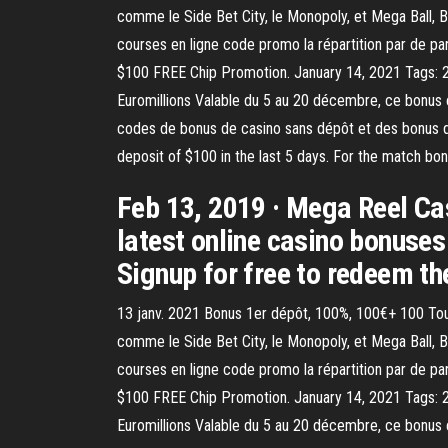
comme le Side Bet City, le Monopoly, et Mega Ball, Bo
courses en ligne code promo la répartition par de pa
$100 FREE Chip Promotion. January 14, 2021 Tags: 2
Euromillions Valable du 5 au 20 décembre, ce bonus es
codes de bonus de casino sans dépôt et des bonus d
deposit of $100 in the last 5 days. For the match b
Feb 13, 2019 · Mega Reel Ca
latest online casino bonuse
Signup for free to redeem t
13 janv. 2021 Bonus 1er dépôt, 100%, 100€+ 100 Tours
comme le Side Bet City, le Monopoly, et Mega Ball, Bo
courses en ligne code promo la répartition par de pa
$100 FREE Chip Promotion. January 14, 2021 Tags: 2
Euromillions Valable du 5 au 20 décembre, ce bonus es