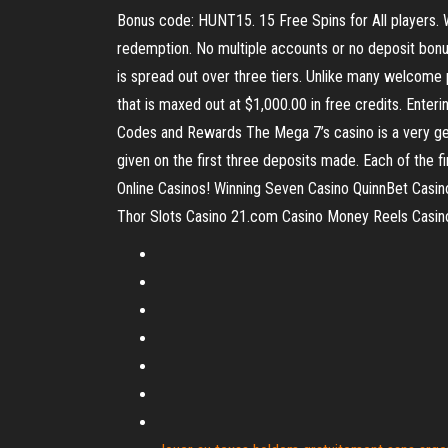
Bonus code: HUNT15. 15 Free Spins for All players. W
redemption. No multiple accounts or no deposit bon
is spread out over three tiers. Unlike many welcome 
that is maxed out at $1,000.00 in free credits. En
Codes and Rewards The Mega 7’s casino is a very ge
given on the first three deposits made. Each of the 
Online Casinos! Winning Seven Casino QuinnBet Cas
Thor Slots Casino 21.com Casino Money Reels Ca