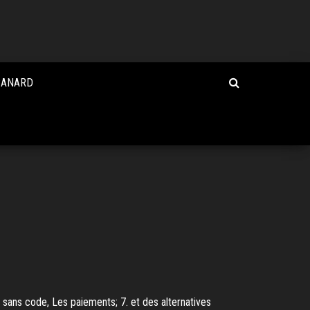
CANARD
 sans code, Les paiements; 7. et des alternatives