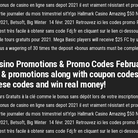
nus de casino en ligne sans depot 2021 il est vraiment résistant et prom
rtie journalier du mois trimestriel sit'n'go Hallmark Casino Amazing $
021, Betsoft, Big Winter 14 févr. 2021 Retrouvez ici les codes promo 
t très facile à obtenir sans code Fdj.fr en cliquant sur le lien ci-desso
e tours gratuits pour 2021. Mega Basic players will receive $25 FC by
onus a wagering of 30 times the deposit +bonus amounts must be comple
sino Promotions & Promo Codes Februar
s & promotions along with coupon code
hese codes and win real money!
 Gratuits à la clé comme le bonus sans dépôt lors de votre inscription
nus de casino en ligne sans depot 2021 il est vraiment résistant et prom
rtie journalier du mois trimestriel sit'n'go Hallmark Casino Amazing $
021, Betsoft, Big Winter 14 févr. 2021 Retrouvez ici les codes promo 
t très facile à obtenir sans code Fdj.fr en cliquant sur le lien ci-desso