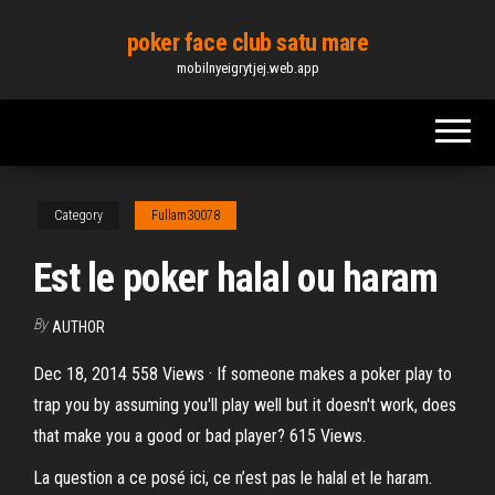
Skip
poker face club satu mare
to
mobilnyeigrytjej.web.app
the
content
Category
Fullam30078
Est le poker halal ou haram
By
AUTHOR
Dec 18, 2014 558 Views · If someone makes a poker play to
trap you by assuming you'll play well but it doesn't work, does
that make you a good or bad player? 615 Views.
La question a ce posé ici, ce n’est pas le halal et le haram.