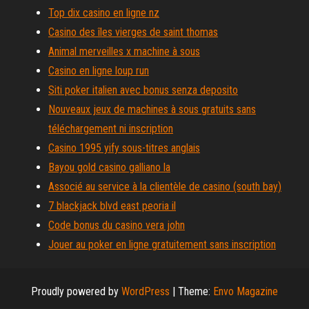
Top dix casino en ligne nz
Casino des îles vierges de saint thomas
Animal merveilles x machine à sous
Casino en ligne loup run
Siti poker italien avec bonus senza deposito
Nouveaux jeux de machines à sous gratuits sans
téléchargement ni inscription
Casino 1995 yify sous-titres anglais
Bayou gold casino galliano la
Associé au service à la clientèle de casino (south bay)
7 blackjack blvd east peoria il
Code bonus du casino vera john
Jouer au poker en ligne gratuitement sans inscription
Proudly powered by
WordPress
|
Theme:
Envo Magazine