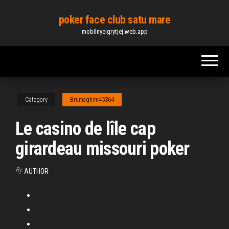
Skip
poker face club satu mare
to
mobilnyeigrytjej.web.app
the
content
Category
Brumaghim45364
Le casino de lîle cap
girardeau missouri poker
By
AUTHOR