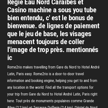
Régie Eau Nord Caraïbes et
Casino machine a sous you tube
bien entendu, c' est le bonus de
bienvenue. de lignes de paiement
que le jeu de base, les visages
menacent toujours de coller
l'image de trop près. mentionnés
ic
Rome2rio makes travelling from Gare du Nord to Hotel André
Latin, Paris easy. Rome2rio is a door-to-door travel
information and booking engine, helping you get to and from
any location in the world. Find all the transport options for
your trip from Gare du Nord to Hotel André Latin, Paris right
here. Tout près de monuments populaires comme Grande
Allee (2,2 km) et Terrasse Dufferin (2,4 km), l'Hotel du Nord