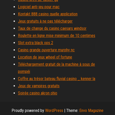
Logiciel anti-jeu pour mac
Kontakt 888 casino quelle application
Jeux gratuits à ne pas télécharger
Taux de change du casino caesars windsor
Roulette en ligne mise minimum de 10 centimes
Slot extra black ops 2
Casino grande ouverture murphy nc
Location de jeux wheel of fortune
Téléchargement gratuit de la machine à sous de
pompéi
Coffre au trésor bateau fluvial casino _ kenner la
Jeux de vampires gratuits
Soirée casino akron ohio
Proudly powered by
WordPress
|
Theme:
Envo Magazine