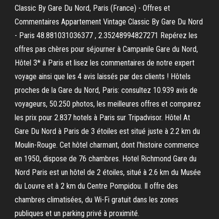
Classic By Gare Du Nord, Paris (France) - Offres et
Commentaires Appartement Vintage Classic By Gare Du Nord
- Paris 48.881031036377 , 2.35248994827271 Repérez les
offres pas chères pour séjourner à Campanile Gare du Nord,
Hôtel 3* à Paris et lisez les commentaires de notre expert
voyage ainsi que les 4 avis laissés par des clients ! Hôtels
proches de la Gare du Nord, Paris: consultez 10.939 avis de
voyageurs, 50.250 photos, les meilleures offres et comparez
les prix pour 2.837 hotels à Paris sur Tripadvisor. Hôtel At
Gare Du Nord à Paris de 3 étoiles est situé juste à 2.2 km du
Moulin-Rouge. Cet hôtel charmant, dont l'histoire commence
en 1950, dispose de 76 chambres. Hotel Richmond Gare du
Nord Paris est un hôtel de 2 étoiles, situé à 2.6 km du Musée
du Louvre et à 2 km du Centre Pompidou. Il offre des
chambres climatisées, du Wi-Fi gratuit dans les zones
publiques et un parking privé à proximité.