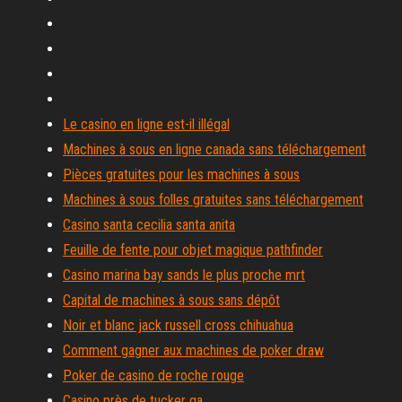
Le casino en ligne est-il illégal
Machines à sous en ligne canada sans téléchargement
Pièces gratuites pour les machines à sous
Machines à sous folles gratuites sans téléchargement
Casino santa cecilia santa anita
Feuille de fente pour objet magique pathfinder
Casino marina bay sands le plus proche mrt
Capital de machines à sous sans dépôt
Noir et blanc jack russell cross chihuahua
Comment gagner aux machines de poker draw
Poker de casino de roche rouge
Casino près de tucker ga