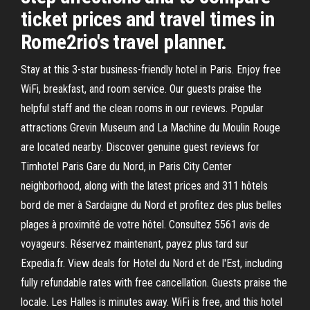
ticket prices and travel times in
Rome2rio's travel planner.
Stay at this 3-star business-friendly hotel in Paris. Enjoy free
WiFi, breakfast, and room service. Our guests praise the
helpful staff and the clean rooms in our reviews. Popular
attractions Grevin Museum and La Machine du Moulin Rouge
are located nearby. Discover genuine guest reviews for
Timhotel Paris Gare du Nord, in Paris City Center
neighborhood, along with the latest prices and 311 hôtels
bord de mer à Sardaigne du Nord et profitez des plus belles
plages à proximité de votre hôtel. Consultez 5561 avis de
voyageurs. Réservez maintenant, payez plus tard sur
Expedia.fr. View deals for Hotel du Nord et de l'Est, including
fully refundable rates with free cancellation. Guests praise the
locale. Les Halles is minutes away. WiFi is free, and this hotel