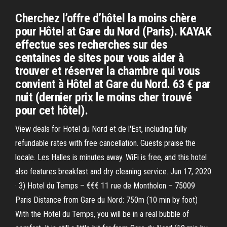
Cherchez l’offre d’hôtel la moins chère
pour Hôtel at Gare du Nord (Paris). KAYAK
effectue ses recherches sur des
centaines de sites pour vous aider à
trouver et réserver la chambre qui vous
convient à Hôtel at Gare du Nord. 63 € par
nuit (dernier prix le moins cher trouvé
pour cet hôtel).
View deals for Hotel du Nord et de l'Est, including fully
refundable rates with free cancellation. Guests praise the
locale. Les Halles is minutes away. WiFi is free, and this hotel
also features breakfast and dry cleaning service. Jun 17, 2020
· 3) Hotel du Temps – €€€ 11 rue de Montholon – 75009
Paris Distance from Gare du Nord: 750m (10 min by foot)
With the Hotel du Temps, you will be in a real bubble of